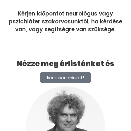
Kérjen időpontot neurológus vagy
pszichiáter szakorvosunktól, ha kérdése
van, vagy segítségre van szüksége.
Nézze meg árlistánkat és
keressen minket!