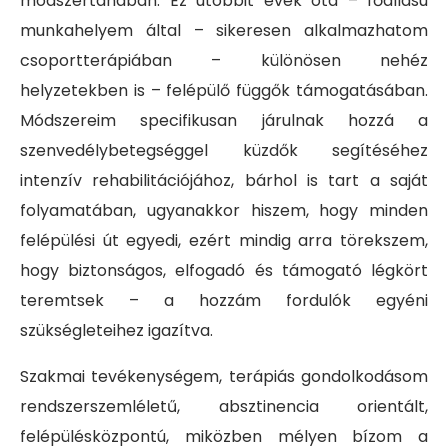
módszertanában. Ez utóbbit évek óta – főállású
munkahelyem által – sikeresen alkalmazhatom
csoportterápiában – különösen nehéz
helyzetekben is – felépülő függők támogatásában.
Módszereim specifikusan járulnak hozzá a
szenvedélybetegséggel küzdők segítéséhez
intenzív rehabilitációjához, bárhol is tart a saját
folyamatában, ugyanakkor hiszem, hogy minden
felépülési út egyedi, ezért mindig arra törekszem,
hogy biztonságos, elfogadó és támogató légkört
teremtsek – a hozzám fordulók egyéni
szükségleteihez igazítva.
Szakmai tevékenységem, terápiás gondolkodásom
rendszerszemléletű, absztinencia orientált,
felépülésközpontú, miközben mélyen bízom a