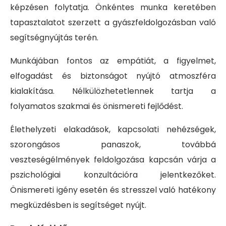
képzésen folytatja. Önkéntes munka keretében
tapasztalatot szerzett a gyászfeldolgozásban való
segítségnyújtás terén.
Munkájában fontos az empátiát, a figyelmet,
elfogadást és biztonságot nyújtó atmoszféra
kialakítása. Nélkülözhetetlennek tartja a
folyamatos szakmai és önismereti fejlődést.
Élethelyzeti elakadások, kapcsolati nehézségek,
szorongásos panaszok, továbbá
veszteségélmények feldolgozása kapcsán várja a
pszichológiai konzultációra jelentkezőket.
Önismereti igény esetén és stresszel való hatékony
megküzdésben is segítséget nyújt.