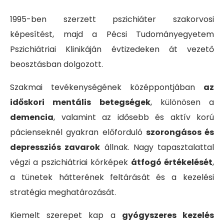
1995-ben szerzett pszichiáter szakorvosi
képesítést, majd a Pécsi Tudományegyetem
Pszichiátriai Klinikáján évtizedeken át vezető
beosztásban dolgozott.
Szakmai tevékenységének középpontjában
az
időskori mentális betegségek
, különösen a
demencia
, valamint az idősebb és aktív korú
pácienseknél gyakran előforduló
szorongásos és
depressziós zavarok
állnak. Nagy tapasztalattal
végzi a pszichiátriai kórképek
átfogó értékelését
,
a tünetek hátterének feltárását és a kezelési
stratégia meghatározását.
Kiemelt szerepet kap a
gyógyszeres kezelés