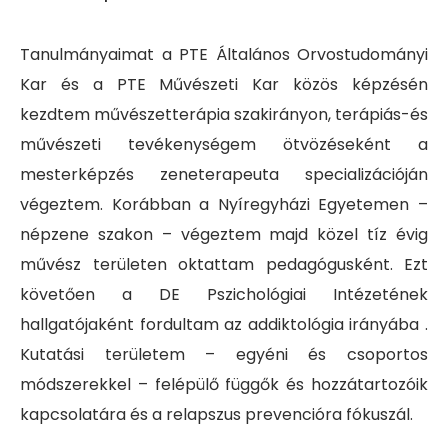
Tanulmányaimat a PTE Általános Orvostudományi
Kar és a PTE Művészeti Kar közös képzésén
kezdtem művészetterápia szakirányon, terápiás-és
művészeti tevékenységem ötvözéseként a
mesterképzés zeneterapeuta specializációján
végeztem
. Korábban a Nyíregyházi Egyetemen –
népzene szakon – végeztem majd közel tíz évig
művész területen oktattam pedagógusként. Ezt
követően a DE Pszichológiai Intézetének
hallgatójaként fordultam az addiktológia irányába .
Kutatási területem – egyéni és csoportos
módszerekkel – felépülő függők és hozzátartozóik
kapcsolatára és a relapszus prevencióra fókuszál.