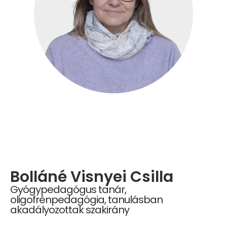
Bolláné Visnyei Csilla
Gyógypedagógus tanár,
oligofrénpedagógia, tanulásban
akadályozottak szakirány