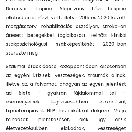
Baranyai Hospice Alapítvány házi hospice
ellátásban is részt vett, illetve 2015 és 2020 között
mozgásszervi rehabilitációs osztályon, stroke-on
átesett betegekkel foglalkozott. Felnőtt klinikai
szakpszichológusi szakképesítését 2020-ban
szerezte meg.
Szakmai érdeklődése középpontjában elsősorban
az egyéni krízisek, veszteségek, traumák állnak,
illetve az, a folyamat, ahogyan az egyén jelentést
ad élete – gyakran fájdalommal teli –
eseményeinek. Legszívesebben relaxációval,
hipnoterápiával, NLP technikákkal dolgozik. Várja
mindazok jelentkezését, akik úgy érzik
életvezetésükben elakadtak, veszteséget