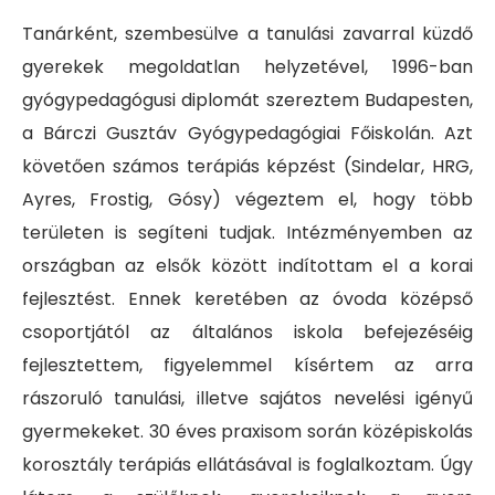
Tanárként, szembesülve a tanulási zavarral küzdő
gyerekek megoldatlan helyzetével, 1996-ban
gyógypedagógusi diplomát szereztem Budapesten,
a Bárczi Gusztáv Gyógypedagógiai Főiskolán. Azt
követően számos terápiás képzést (Sindelar, HRG,
Ayres, Frostig, Gósy) végeztem el, hogy több
területen is segíteni tudjak. Intézményemben az
országban az elsők között indítottam el a korai
fejlesztést. Ennek keretében az óvoda középső
csoportjától az általános iskola befejezéséig
fejlesztettem, figyelemmel kísértem az arra
rászoruló tanulási, illetve sajátos nevelési igényű
gyermekeket. 30 éves praxisom során középiskolás
korosztály terápiás ellátásával is foglalkoztam. Úgy