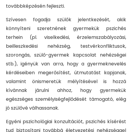
továbbképzésén fejleszti.
Szívesen fogadja szülők jelentkezését, akik
könnyíteni szeretnének gyermekük pszichés
terhein (pl. viselkedési, érzelemszabályozási,
beilleszkedési nehézség, testvérkonfliktusok,
szorongás, szülő-gyermek kapcsolat nehézségei
stb.), igényük van arra, hogy a gyermeknevelés
kérdéseiben megerősítést, útmutatást kapjanak,
valamint önismeretük mélyítésével is hozzá
kívánnak járulni ahhoz, hogy gyermekük
egészséges személyiségfejlődését támogató, elég
jó szülővé válhassanak.
Egyéni pszichológiai konzultációt, pszichés kísérést
tud biztosítani továbbá életvezetési nehézséggel