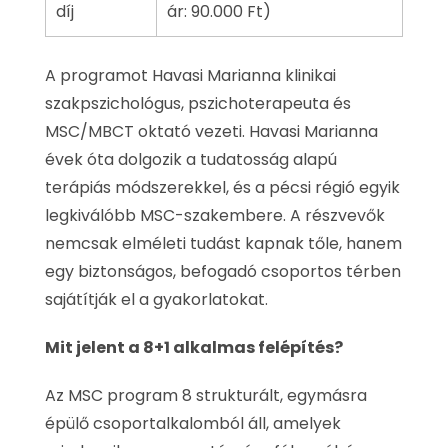
díj
ár: 90.000 Ft)
A programot Havasi Marianna klinikai
szakpszichológus, pszichoterapeuta és
MSC/MBCT oktató vezeti. Havasi Marianna
évek óta dolgozik a tudatosság alapú
terápiás módszerekkel, és a pécsi régió egyik
legkiválóbb MSC-szakembere. A részvevők
nemcsak elméleti tudást kapnak tőle, hanem
egy biztonságos, befogadó csoportos térben
sajátítják el a gyakorlatokat.
Mit jelent a 8+1 alkalmas felépítés?
Az MSC program 8 strukturált, egymásra
épülő csoportalkalomból áll, amelyek