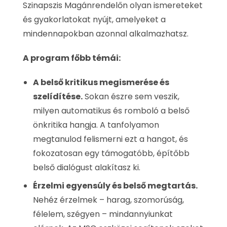
Szinapszis Magánrendelőn olyan ismereteket
és gyakorlatokat nyújt, amelyeket a
mindennapokban azonnal alkalmazhatsz.
A program főbb témái:
A belső kritikus megismerése és
szelídítése.
Sokan észre sem veszik,
milyen automatikus és romboló a belső
önkritika hangja. A tanfolyamon
megtanulod felismerni ezt a hangot, és
fokozatosan egy támogatóbb, építőbb
belső dialógust alakítasz ki.
Érzelmi egyensúly és belső megtartás.
Nehéz érzelmek – harag, szomorúság,
félelem, szégyen – mindannyiunkat