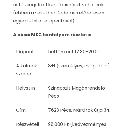
nehézségekkel küzdők is részt vehetnek
(ebben az esetben érdemes előzetesen
egyeztetni a terapeutával).
A pécsi MSC tanfolyam részletei
Időpont
hétfőnként 17:30–20:00
Alkalmak
8+1 (személyes, csoportos)
száma
Helyszín
Szinapszis Magánrendelő,
Pécs
Cím
7623 Pécs, Mártírok útja 34.
Részvételi
98.000 Ft (kedvezményes