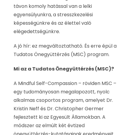
távon komoly hatással van a lelki
egyensúlyunkra, a stresszkezelési
képességünkre és az élettel való
elégedettségünkre.
A jó hír: ez megváltoztatható. És erre épül a
Tudatos Önegyüttérzés (MSC) program.
Mi az a Tudatos Önegyüttérzés (MSC)?
A Mindful Self-Compassion – röviden MSC –
egy tudományosan megalapozott, nyolc
alkalmas csoportos program, amelyet Dr.
Kristin Neff és Dr. Christopher Germer
fejlesztett ki az Egyesült Államokban. A
módszer az elmúlt két évtized
önegyüttérzés-kutatásainak eredményeit