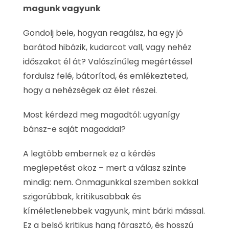
magunk vagyunk
Gondolj bele, hogyan reagálsz, ha egy jó
barátod hibázik, kudarcot vall, vagy nehéz
időszakot él át? Valószínűleg megértéssel
fordulsz felé, bátorítod, és emlékezteted,
hogy a nehézségek az élet részei.
Most kérdezd meg magadtól: ugyanígy
bánsz-e saját magaddal?
A legtöbb embernek ez a kérdés
meglepetést okoz – mert a válasz szinte
mindig: nem. Önmagunkkal szemben sokkal
szigorúbbak, kritikusabbak és
kíméletlenebbek vagyunk, mint bárki mással.
Ez a belső kritikus hang fárasztó, és hosszú