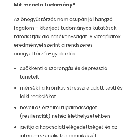
Mit mond a tudomány?
Az önegyüttérzés nem csupán jól hangzó
fogalom – kiterjedt tudományos kutatások
támasztják alá hatékonyságát. A vizsgálatok
eredményei szerint a rendszeres
önegyüttérzés-gyakorlás:
csökkenti a szorongás és depresszió
tüneteit
mérsékli a krónikus stresszre adott testi és
lelki reakciókat
növeli az érzelmi rugalmasságot
(rezilienciát) nehéz élethelyzetekben
javítja a kapcsolati elégedettséget és az
interperszonális kommunikációt