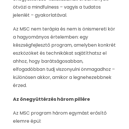
ötvözi a mindfulness – vagyis a tudatos
jelenlét – gyakorlatával.
Az MSC nem terápia és nem is önismereti kör
a hagyományos értelemben: egy
készségfejlesztő program, amelyben konkrét
eszközöket és technikákat sajátíthatsz el
ahhoz, hogy barátságosabban,
elfogadóbban tudj viszonyulni önmagadhoz –
különösen akkor, amikor a legnehezebbnek
érzed.
Az önegyüttérzés három pillére
Az MSC program három egymást erősítő
elemre épül: