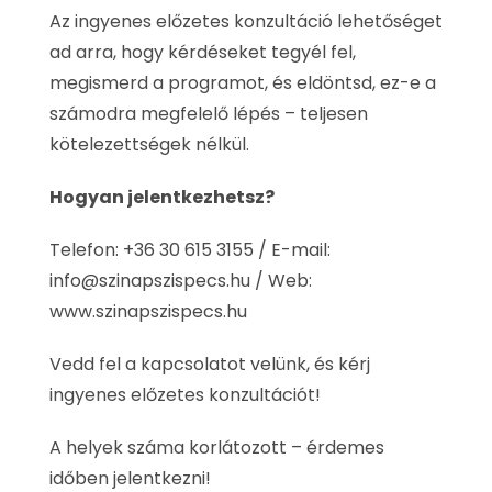
Az ingyenes előzetes konzultáció lehetőséget
ad arra, hogy kérdéseket tegyél fel,
megismerd a programot, és eldöntsd, ez-e a
számodra megfelelő lépés – teljesen
kötelezettségek nélkül.
Hogyan jelentkezhetsz?
Telefon: +36 30 615 3155 / E-mail:
info@szinapszispecs.hu
/ Web:
www.szinapszispecs.hu
Vedd fel a kapcsolatot velünk, és kérj
ingyenes előzetes konzultációt!
A helyek száma korlátozott – érdemes
időben jelentkezni!