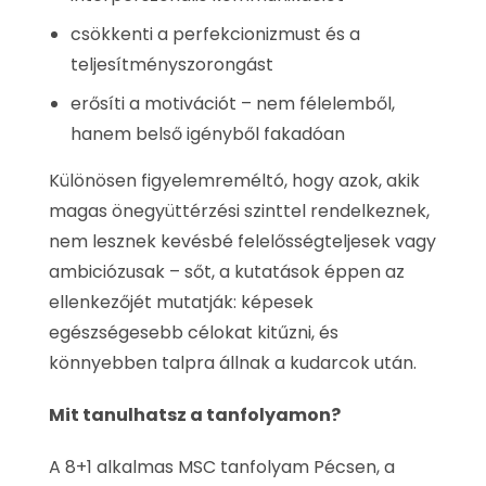
csökkenti a perfekcionizmust és a
teljesítményszorongást
erősíti a motivációt – nem félelemből,
hanem belső igényből fakadóan
Különösen figyelemreméltó, hogy azok, akik
magas önegyüttérzési szinttel rendelkeznek,
nem lesznek kevésbé felelősségteljesek vagy
ambiciózusak – sőt, a kutatások éppen az
ellenkezőjét mutatják: képesek
egészségesebb célokat kitűzni, és
könnyebben talpra állnak a kudarcok után.
Mit tanulhatsz a tanfolyamon?
A 8+1 alkalmas MSC tanfolyam Pécsen, a