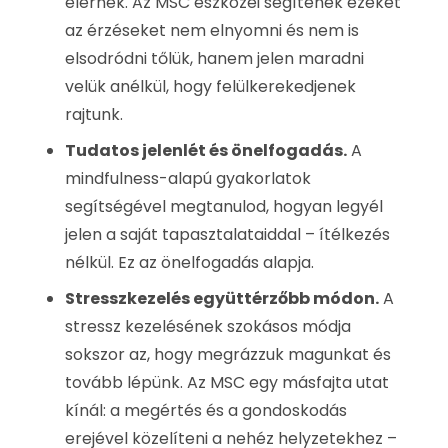
elérnek. Az MSC eszközei segítenek ezeket
az érzéseket nem elnyomni és nem is
elsodródni tőlük, hanem jelen maradni
velük anélkül, hogy felülkerekedjenek
rajtunk.
Tudatos jelenlét és önelfogadás.
A
mindfulness-alapú gyakorlatok
segítségével megtanulod, hogyan legyél
jelen a saját tapasztalataiddal – ítélkezés
nélkül. Ez az önelfogadás alapja.
Stresszkezelés együttérzőbb módon.
A
stressz kezelésének szokásos módja
sokszor az, hogy megrázzuk magunkat és
tovább lépünk. Az MSC egy másfajta utat
kínál: a megértés és a gondoskodás
erejével közelíteni a nehéz helyzetekhez –