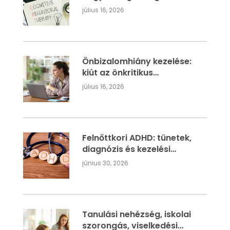
átírni a szorongást
július 16, 2026
fenntartó gondolatokat?
Önbizalomhiány kezelése:
kiút az önkritikus
gondolatok köréből
július 16, 2026
pszichológus segítségével
Felnőttkori ADHD: tünetek,
diagnózis és kezelési
lehetőségek
június 30, 2026
Tanulási nehézség, iskolai
szorongás, viselkedési