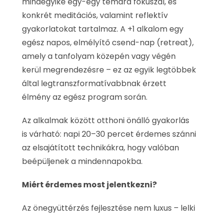
mindegyike egy-egy témára fókuszál, és
konkrét meditációs, valamint reflektív
gyakorlatokat tartalmaz. A +1 alkalom egy
egész napos, elmélyítő csend-nap (retreat),
amely a tanfolyam közepén vagy végén
kerül megrendezésre – ez az egyik legtöbbek
által legtranszformatívabbnak érzett
élmény az egész program során.
Az alkalmak között otthoni önálló gyakorlás
is várható: napi 20–30 percet érdemes szánni
az elsajátított technikákra, hogy valóban
beépüljenek a mindennapokba.
Miért érdemes most jelentkezni?
Az önegyüttérzés fejlesztése nem luxus – lelki