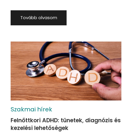
kiderül, valójában nem is olyan ügyes,
mint amilyennek
Tovább olvasom
Szakmai hírek
Felnőttkori ADHD: tünetek, diagnózis és
kezelési lehetőségek