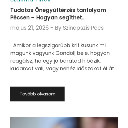
Tudatos Önegyüttérzés tanfolyam
Pécsen – Hogyan segíthet
kedvesebben fordulni önmagunk felé?
május 21, 2026
By
Szinapszis Pécs
Amikor a legszigorúbb kritikusunk mi
magunk vagyunk Gondolj bele, hogyan
reagálsz, ha egy jó barátod hibázik,
kudarcot vall, vagy nehéz időszakot él át?
Valószínűleg megértéssel fordulsz felé,
bátorítod, és emlékezteted, hogy a
nehézségek az élet részei.
Tovább olvasom