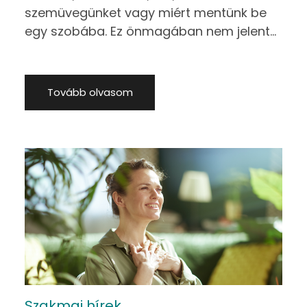
szemüvegünket vagy miért mentünk be
egy szobába. Ez önmagában nem jelent
betegséget, és az élet természetes része
– különösen fáradtság, stressz vagy
túlterheltség mellett. Ugyanakkor egyre
Tovább olvasom
több családban
Szakmai hírek