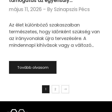
támogatás az egyensúly
megteremtésében
május 11, 2026
By
Szinapszis Pécs
Az élet különböző szakaszaiban
természetes, hogy időnként szükség van
az irányvonalak újra tervezésére. A
mindennapi kihívások vagy a változó
élethelyzetek hatására előfordulhat, hogy
keressük a számunkra legmegfelelőbb
ritmust és működést. Sokan érzik úgy,
Tovább olvasom
hogy szeretnének tudatosabban jelen
1
2