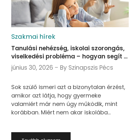
Szakmai hírek
Tanulási nehézség, iskolai szorongás,
viselkedési probléma – hogyan segít a
gyermek és pedagógiai pszichológia?
június 30, 2026
By
Szinapszis Pécs
Sok szülő ismeri azt a bizonytalan érzést,
amikor azt látja, hogy gyermeke
valamiért már nem úgy működik, mint
korábban. Miért nem akar iskolába
menni? Miért romlottak hirtelen a jegyei?
Miért lett visszahúzódó, dacos vagy
szorongó? Tanulási gondról,