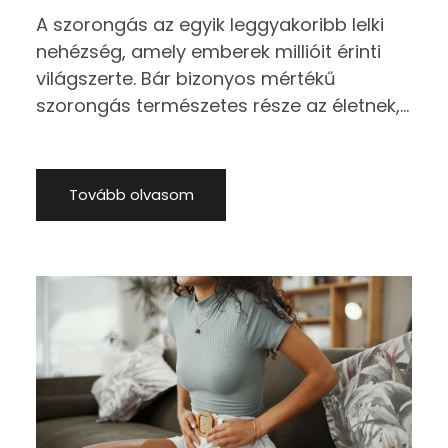
A szorongás az egyik leggyakoribb lelki
nehézség, amely emberek millióit érinti
világszerte. Bár bizonyos mértékű
szorongás természetes része az életnek,
előfordulhat, hogy a félelem, az állandó
aggódás vagy a belső feszültség olyan
mértéket ölt, amely már jelentősen
Tovább olvasom