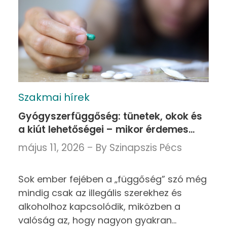
Szakmai hírek
Gyógyszerfüggőség: tünetek, okok és
a kiút lehetőségei – mikor érdemes
addiktológushoz fordulni?
május 11, 2026
By
Szinapszis Pécs
Sok ember fejében a „függőség” szó még
mindig csak az illegális szerekhez és
alkoholhoz kapcsolódik, miközben a
valóság az, hogy nagyon gyakran