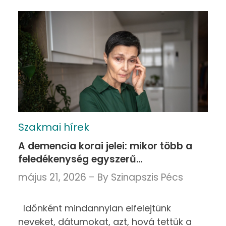
Szakmai hírek
A demencia korai jelei: mikor több a
feledékenység egyszerű
memóriagondnál?
május 21, 2026
By
Szinapszis Pécs
Időnként mindannyian elfelejtünk
neveket, dátumokat, azt, hová tettük a