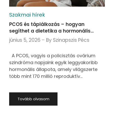
Szakmai hírek
PCOS és táplálkozás – hogyan
segíthet a dietetika a hormonális
egyensúly támogatásában?
június 5, 2026
By
Szinapszis Pécs
A PCOS, vagyis a policisztás ovárium
szindróma napjaink egyik leggyakoribb
hormonális állapota, amely világszerte
több mint 170 millió reproduktív
életkorban lévő nőt érinti világszerte. Bár
sokan elsősorban nőgyógyászati
problémaként gondolnak rá, valójában
Tovább olvasom
egy összetett, az egész