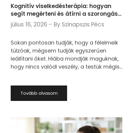
Kognitív viselkedésterápia: hogyan
segít megérteni és átírni a szorongást
fenntartó gondolatokat?
július 16, 2026
By
Szinapszis Pécs
Sokan pontosan tudják, hogy a félelmeik
túlzóak, mégsem tudják egyszerűen
leállítani őket. Hiába mondják maguknak,
hogy nincs valódi veszély, a testük mégis
reagál: gyorsabban ver a szívük, feszültté
válnak, nehezebben alszanak, vagy
ugyanazokat a helyzeteket kezdik
Tovább olvasom
elkerülni.