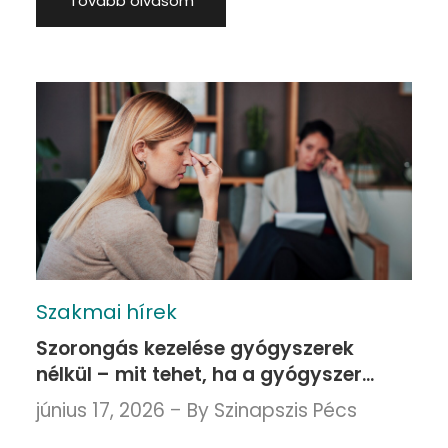
Tovább olvasom
Szakmai hírek
Szorongás kezelése gyógyszerek
nélkül – mit tehet, ha a gyógyszer
mellett sem érzi magát igazán jól?
június 17, 2026
By
Szinapszis Pécs