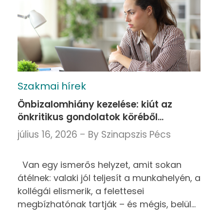
Szakmai hírek
Önbizalomhiány kezelése: kiút az
önkritikus gondolatok köréből
pszichológus segítségével
július 16, 2026
By
Szinapszis Pécs
Van egy ismerős helyzet, amit sokan
átélnek: valaki jól teljesít a munkahelyén, a
kollégái elismerik, a felettesei
megbízhatónak tartják – és mégis, belül
folyamatosan attól fél, hogy egyszer