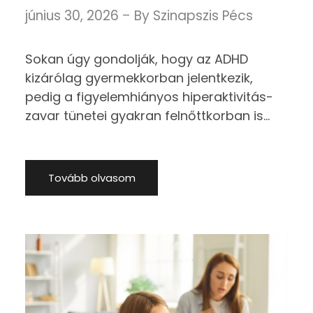
június 30, 2026
By
Szinapszis Pécs
Sokan úgy gondolják, hogy az ADHD
kizárólag gyermekkorban jelentkezik,
pedig a figyelemhiányos hiperaktivitás-
zavar tünetei gyakran felnőttkorban is
fennmaradnak. A kezeletlen ADHD
nemcsak a munkavégzést és a tanulást
nehezítheti meg, hanem a
Tovább olvasom
párkapcsolatokra, az önértékelésre és a
mentális